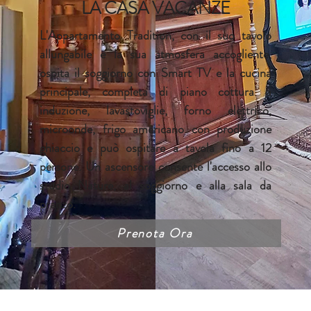
LA CASA VACANZE
L'Appartamento Tradition, con il suo tavolo
allungabile e la sua atmosfera accogliente,
ospita il soggiorno con Smart TV e la cucina
principale, completa di piano cottura a
induzione, lavastoviglie, forno elettrico,
microonde, frigo americano con produzione
ghiaccio e può ospitare a tavola fino a 12
persone. Un ascensore consente l'accesso allo
studio Nature, al soggiorno e alla sala da
pranzo.
Prenota Ora