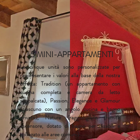
I 5 MINI-APPARTAMENTI
Le cinque unità sono personalizzate per
rappresentare i valori alla base della nostra
offerta:
Tradition (un appartamento con
cucina completa e camera da letto
soppalcata), Passion
, Elegance e Glamour
(ciascuno con un angolo cucina
e bagno
privato),
Nature (raggiungibile tramite
ascensore, dotato di bagno per disabili e
collegato alle aree comuni).