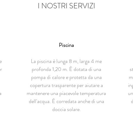
I NOSTRI SERVIZI
Piscina
e
La piscina è lunga 8 m, larga 4 me
r
profonda 1,20 m. È dotata di una
s
pompa di calore e protetta da una
mo
copertura trasparente per aiutare a
in
a
mantenere una piacevole temperatura
un
dell'acqua. È corredata anche di una
d
doccia solare.