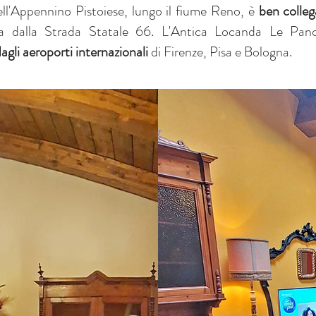
ll'Appennino Pistoiese, lungo il fiume Reno, è
ben colleg
a dalla Strada Statale 66. L'Antica Locanda Le Panc
dagli aeroporti internazionali
di Firenze, Pisa e Bologna.