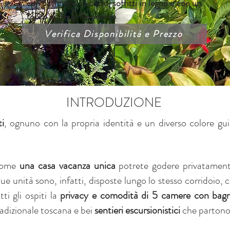
con pavimenti in cotto, soffitti in legno e con un
tocco di design moderno
Verifica Disponibilità e Prezzo
INTRODUZIONE
i
, ognuno con la propria identità e un diverso colore g
 come
una casa vacanza unica
potrete godere privatamente
que unità sono, infatti, disposte lungo lo stesso corridoio,
ti gli ospiti la
privacy e comodità
di 5 camere con bagn
radizionale toscana e bei
sentieri escursionistici
che partono 