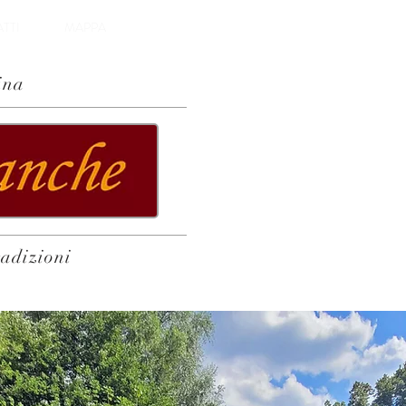
TTI
MAPPA
ina
radizioni