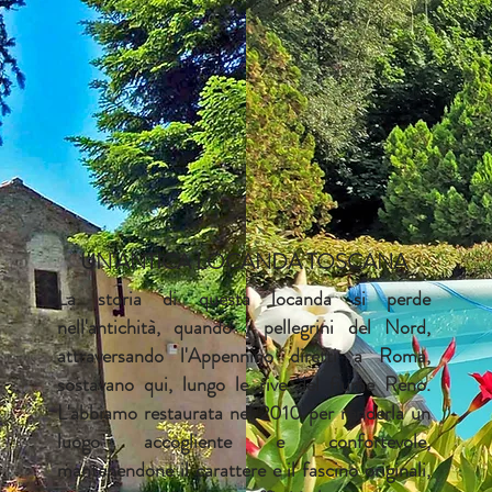
UN'ANTICA LOCANDA TOSCANA
La storia di questa locanda si perde
nell'antichità, quando i pellegrini del Nord,
attraversando l'Appennino diretti a Roma,
sostavano qui, lungo le rive del fiume Reno.
L'abbiamo restaurata nel 2010 per renderla un
luogo accogliente e confortevole,
mantenendone il carattere e il fascino originali,